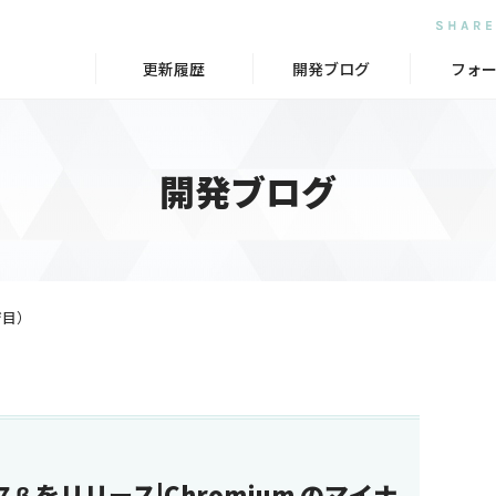
更新履歴
開発ブログ
フォ
開発ブログ
ジ目）
.2.17 β をリリース|Chromium のマイナ