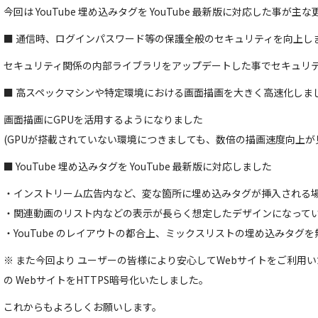
今回は YouTube 埋め込みタグを YouTube 最新版に対応した事が
■ 通信時、ログインパスワード等の保護全般のセキュリティを向上し
セキュリティ関係の内部ライブラリをアップデートした事でセキュリ
■ 高スペックマシンや特定環境における画面描画を大きく高速化しま
画面描画にGPUを活用するようになりました
(GPUが搭載されていない環境につきましても、数倍の描画速度向上が
■ YouTube 埋め込みタグを YouTube 最新版に対応しました
・インストリーム広告内など、変な箇所に埋め込みタグが挿入される
・関連動画のリスト内などの表示が長らく想定したデザインになって
・YouTube のレイアウトの都合上、ミックスリストの埋め込みタグ
※ また今回より ユーザーの皆様により安心してWebサイトをご利用いただくた
の WebサイトをHTTPS暗号化いたしました。
これからもよろしくお願いします。